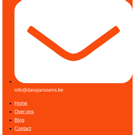
info@davyjanssens.be
Home
Over ons
Blog
Contact