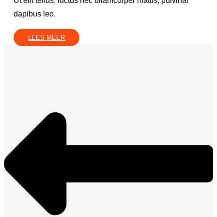
Ut elit tellus, luctus nec ullamcorper mattis, pulvinar
dapibus leo.
LEES MEER